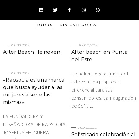
TODOS
SIN CATEGORÍA
AGO 30, 2017
AGO 30, 2017
After Beach Heineken
After beach en Punta
del Este
Heineken llegó a Punta del
AGO 30, 2017
«Rapsodia es una marca
liste con una propuesta
que busca ayudar a las
diferencial para sus
mujeres a ser ellas
consumidores. La inauguración
mismas»
de Sofía,…
LA FUNDADORA Y
DISEÑADORA DE RAPSODIA
AGO 30, 2017
JOSEFINA HELGUERA
Sofisticada celebración al