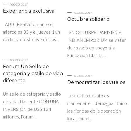
AGO 30, 2017
Experiencia exclusiva
AGO 30, 2017
Octubre solidario
AUDI Realizó durante el
miércoles 30 y el jueves 1 un
EN OCTUBRE, PARISIEN E
exclusivo test drive de sus…
INDIAN EMPORIUM se visten
de rosado en apoyo a la
Fundación Clarita…
AGO 30, 2017
Forum Un Sello de
categoría y estilo de vida
AGO 30, 2017
diferente
Democratizar los vuelos
Un sello de categoría y estilo
«Nuestro desafó es
de vida diferente CON UNA
mantener el liderazgo» Tomó
INVERSIÓN de US$ 124
las riendas de la operación
millones, Forum…
local con el…