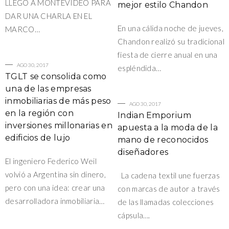
LLEGÓ A MONTEVIDEO PARA
mejor estilo Chandon
DAR UNA CHARLA EN EL
En una cálida noche de jueves,
MARCO…
Chandon realizó su tradicional
fiesta de cierre anual en una
AGO 30, 2017
espléndida…
TGLT se consolida como
una de las empresas
inmobiliarias de más peso
AGO 30, 2017
en la región con
Indian Emporium
inversiones millonarias en
apuesta a la moda de la
edificios de lujo
mano de reconocidos
diseñadores
El ingeniero Federico Weil
volvió a Argentina sin dinero,
La cadena textil une fuerzas
pero con una idea: crear una
con marcas de autor a través
desarrolladora inmobiliaria…
de las llamadas colecciones
cápsula….